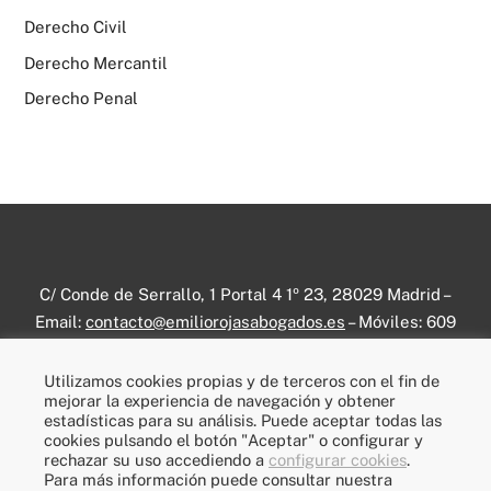
Derecho Civil
Derecho Mercantil
Derecho Penal
C/ Conde de Serrallo, 1 Portal 4 1º 23, 28029 Madrid –
Email:
contacto@emiliorojasabogados.es
– Móviles:
609
656 358
–
696 336 799
– RRSS:
Linkedin
–
Instagram
Utilizamos cookies propias y de terceros con el fin de
mejorar la experiencia de navegación y obtener
Prácticas Jurídicas
–
Aviso legal
–
Política de privacidad
–
estadísticas para su análisis. Puede aceptar todas las
Política de cookies
–
Prensa escrita
cookies pulsando el botón "Aceptar" o configurar y
rechazar su uso accediendo a
configurar cookies
.
Para más información puede consultar nuestra