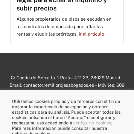
subir precios
Algunos propietarios de pisos se escudan en
los contratos de emporada para inflar las
rentas y eludir las prórrogas.
Ir al artículo
C/ Conde de Serrallo, 1 Portal 4 1º 23, 28029 Madrid –
Email:
contacto@emiliorojasabogados.es
– Móviles:
609
656 358
–
696 336 799
– RRSS:
Linkedin
–
Instagram
Utilizamos cookies propias y de terceros con el fin de
mejorar la experiencia de navegación y obtener
Prácticas Jurídicas
–
Aviso legal
–
Política de privacidad
–
estadísticas para su análisis. Puede aceptar todas las
Política de cookies
–
Prensa escrita
cookies pulsando el botón "Aceptar" o configurar y
rechazar su uso accediendo a
configurar cookies
.
Para más información puede consultar nuestra
© Emilio Díaz Rojas – Todos los derechos reservados
política de cookies