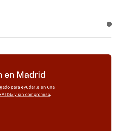
n en Madrid
ogado para eyudarle en una
RATIS» y sin compromiso
.