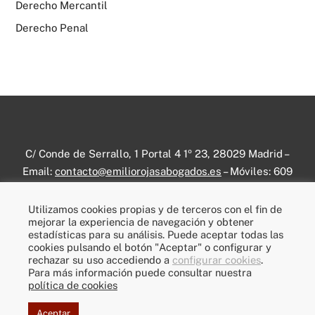
Derecho Mercantil
Derecho Penal
C/ Conde de Serrallo, 1 Portal 4 1º 23, 28029 Madrid –
Email:
contacto@emiliorojasabogados.es
– Móviles:
609
656 358
–
696 336 799
– RRSS:
Linkedin
–
Instagram
Utilizamos cookies propias y de terceros con el fin de
mejorar la experiencia de navegación y obtener
Prácticas Jurídicas
–
Aviso legal
–
Política de privacidad
–
estadísticas para su análisis. Puede aceptar todas las
Política de cookies
–
Prensa escrita
cookies pulsando el botón "Aceptar" o configurar y
rechazar su uso accediendo a
configurar cookies
.
Para más información puede consultar nuestra
© Emilio Díaz Rojas – Todos los derechos reservados
política de cookies
Aceptar