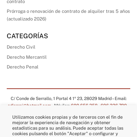
contrato
Prórroga o renovación de contrato de alquiler tras 5 años
(actualizado 2026)
CATEGORÍAS
Derecho Civil
Derecho Mercantil
Derecho Penal
C/ Conde de Serrallo, 1 Portal 4 1º 23, 28029 Madrid – Email:
ediazroj@hotmail.com
– Móviles:
609 656 358
–
696 336 799
–
RRSS:
Linkedin
–
Instagram
Utilizamos cookies propias y de terceros con el fin de
mejorar la experiencia de navegación y obtener
Fotos:
S. Cannas
–
Prácticas Jurídicas
–
Aviso legal
–
Política de
estadísticas para su análisis. Puede aceptar todas las
privacidad
–
Política de cookies
–
Prensa escrita
cookies pulsando el botón "Aceptar" o configurar y